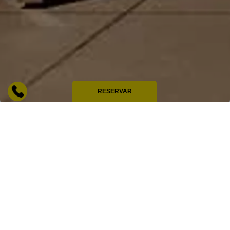
RESERVAR
HOME
PARIS
Não há duas sem três.
O Mama não saberia escolher entre os três,
mas tem certeza de que os seus postos
avançados em Paris
são igualmente